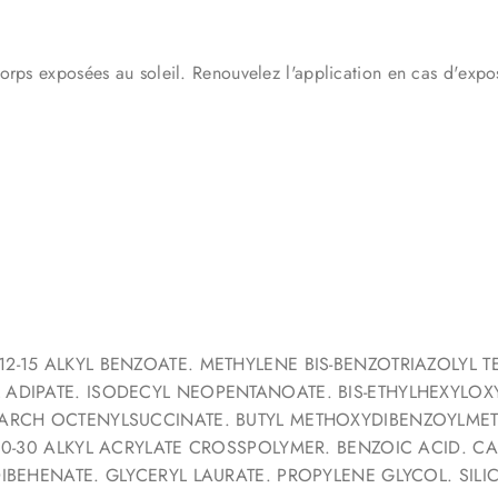
orps exposées au soleil. Renouvelez l'application en cas d'expos
2-15 ALKYL BENZOATE. METHYLENE BIS-BENZOTRIAZOLYL 
 ADIPATE. ISODECYL NEOPENTANOATE. BIS-ETHYLHEXYLO
TARCH OCTENYLSUCCINATE. BUTYL METHOXYDIBENZOYLMET
10-30 ALKYL ACRYLATE CROSSPOLYMER. BENZOIC ACID. CA
DIBEHENATE. GLYCERYL LAURATE. PROPYLENE GLYCOL. SI