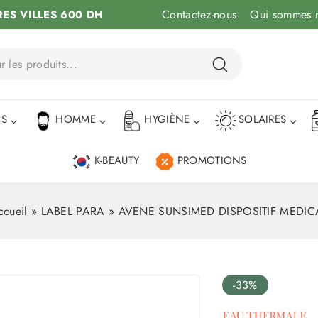
Contactez-nous
Qui sommes 
RES VILLES 600 DH
ÉS
HOMME
HYGIÈNE
SOLAIRES
K-BEAUTY
PROMOTIONS
ccueil
»
LABEL PARA
»
AVENE SUNSIMED DISPOSITIF MEDIC
-33%