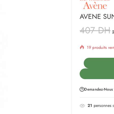
AVENE SUN
407
DH
19 produits ve
Vente rapide !
Demandez-Nous
21
personnes c