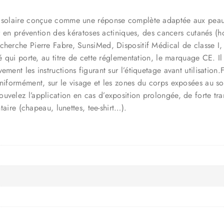
n solaire conçue comme une réponse complète adaptée aux peaux à
ser en prévention des kératoses actiniques, des cancers cutanés (
echerche Pierre Fabre, SunsiMed, Dispositif Médical de classe I
té qui porte, au titre de cette réglementation, le marquage CE. I
ement les instructions figurant sur l’étiquetage avant utilisatio
niformément, sur le visage et les zones du corps exposées au so
velez l’application en cas d’exposition prolongée, de forte tran
taire (chapeau, lunettes, tee-shirt…).