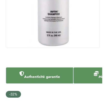
Authenticité garantie
Meill
-52%