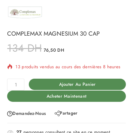
COMPLEMAX MAGNESIUM 30 CAP
134
DH
76,50
DH
13 produits vendus au cours des dernières 8 heures
Vente rapide ! Plus de 6 personnes ont dans leur
Ajouter Au Panier
panier
Acheter Maintenant
Partager
Demandez-Nous
27
personnes consultent ce site en ce moment