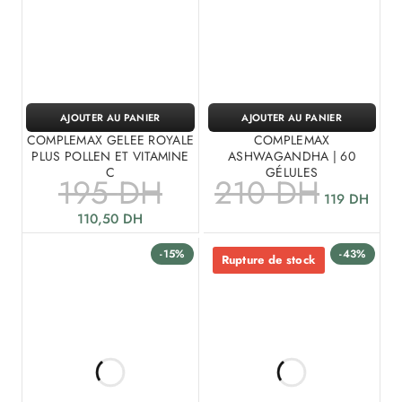
AJOUTER AU PANIER
AJOUTER AU PANIER
COMPLEMAX GELEE ROYALE
COMPLEMAX
PLUS POLLEN ET VITAMINE
ASHWAGANDHA | 60
C
GÉLULES
195
DH
210
DH
119
DH
110,50
DH
-15%
-43%
Rupture de stock