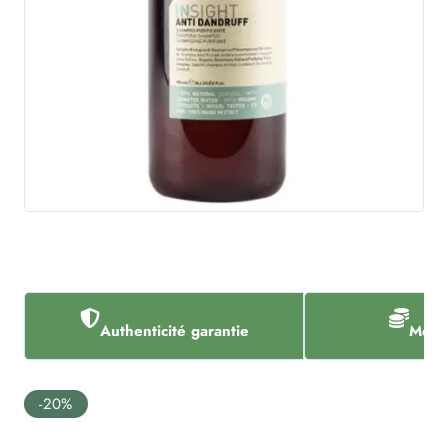
Authenticité garantie
Meill
-20%